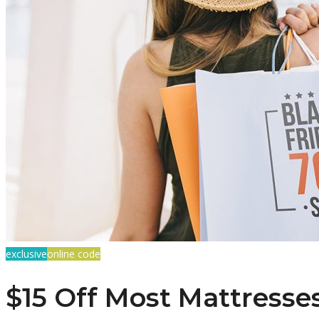
exclusive
online code
$15 Off Most Mattresse