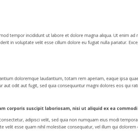
smod tempor incididunt ut labore et dolore magna aliqua. Ut enim ad m
it in voluptate velit esse cillum dolore eu fugiat nulla pariatur. Exce
santium doloremque laudantium, totam rem aperiam, eaque ipsa quae ab 
 aut odit aut fugit, sed quia consequuntur magni dolores eos qui rat
m corporis suscipit laboriosam, nisi ut aliquid ex ea commod
consectetur, adipisci velit, sed quia non numquam eius modi tempora
e velit esse quam nihil molestiae consequatur, vel illum qui dolorem 