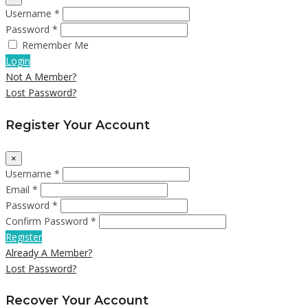
Username *
Password *
Remember Me
Login
Not A Member?
Lost Password?
Register Your Account
×
Username *
Email *
Password *
Confirm Password *
Register
Already A Member?
Lost Password?
Recover Your Account