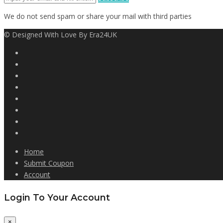
We do not send spam or share your mail with third parties
© Designed With Love By Era24UK
Home
Submit Coupon
Account
Login To Your Account
×